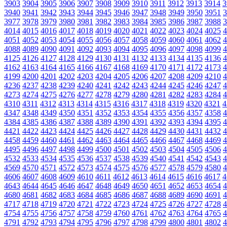
3903
3904
3905
3906
3907
3908
3909
3910
3911
3912
3913
3914
3
3940
3941
3942
3943
3944
3945
3946
3947
3948
3949
3950
3951
3
3977
3978
3979
3980
3981
3982
3983
3984
3985
3986
3987
3988
3
4014
4015
4016
4017
4018
4019
4020
4021
4022
4023
4024
4025
4
4051
4052
4053
4054
4055
4056
4057
4058
4059
4060
4061
4062
4
4088
4089
4090
4091
4092
4093
4094
4095
4096
4097
4098
4099
4
4125
4126
4127
4128
4129
4130
4131
4132
4133
4134
4135
4136
4
4162
4163
4164
4165
4166
4167
4168
4169
4170
4171
4172
4173
4
4199
4200
4201
4202
4203
4204
4205
4206
4207
4208
4209
4210
4
4236
4237
4238
4239
4240
4241
4242
4243
4244
4245
4246
4247
4
4273
4274
4275
4276
4277
4278
4279
4280
4281
4282
4283
4284
4
4310
4311
4312
4313
4314
4315
4316
4317
4318
4319
4320
4321
4
4347
4348
4349
4350
4351
4352
4353
4354
4355
4356
4357
4358
4
4384
4385
4386
4387
4388
4389
4390
4391
4392
4393
4394
4395
4
4421
4422
4423
4424
4425
4426
4427
4428
4429
4430
4431
4432
4
4458
4459
4460
4461
4462
4463
4464
4465
4466
4467
4468
4469
4
4495
4496
4497
4498
4499
4500
4501
4502
4503
4504
4505
4506
4
4532
4533
4534
4535
4536
4537
4538
4539
4540
4541
4542
4543
4
4569
4570
4571
4572
4573
4574
4575
4576
4577
4578
4579
4580
4
4606
4607
4608
4609
4610
4611
4612
4613
4614
4615
4616
4617
4
4643
4644
4645
4646
4647
4648
4649
4650
4651
4652
4653
4654
4
4680
4681
4682
4683
4684
4685
4686
4687
4688
4689
4690
4691
4
4717
4718
4719
4720
4721
4722
4723
4724
4725
4726
4727
4728
4
4754
4755
4756
4757
4758
4759
4760
4761
4762
4763
4764
4765
4
4791
4792
4793
4794
4795
4796
4797
4798
4799
4800
4801
4802
4