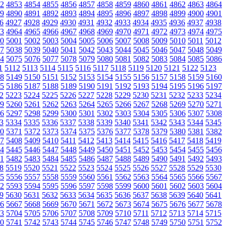
2
4853
4854
4855
4856
4857
4858
4859
4860
4861
4862
4863
4864
9
4890
4891
4892
4893
4894
4895
4896
4897
4898
4899
4900
4901
6
4927
4928
4929
4930
4931
4932
4933
4934
4935
4936
4937
4938
3
4964
4965
4966
4967
4968
4969
4970
4971
4972
4973
4974
4975
0
5001
5002
5003
5004
5005
5006
5007
5008
5009
5010
5011
5012
7
5038
5039
5040
5041
5042
5043
5044
5045
5046
5047
5048
5049
4
5075
5076
5077
5078
5079
5080
5081
5082
5083
5084
5085
5086
1
5112
5113
5114
5115
5116
5117
5118
5119
5120
5121
5122
5123
8
5149
5150
5151
5152
5153
5154
5155
5156
5157
5158
5159
5160
5
5186
5187
5188
5189
5190
5191
5192
5193
5194
5195
5196
5197
2
5223
5224
5225
5226
5227
5228
5229
5230
5231
5232
5233
5234
9
5260
5261
5262
5263
5264
5265
5266
5267
5268
5269
5270
5271
6
5297
5298
5299
5300
5301
5302
5303
5304
5305
5306
5307
5308
3
5334
5335
5336
5337
5338
5339
5340
5341
5342
5343
5344
5345
0
5371
5372
5373
5374
5375
5376
5377
5378
5379
5380
5381
5382
7
5408
5409
5410
5411
5412
5413
5414
5415
5416
5417
5418
5419
4
5445
5446
5447
5448
5449
5450
5451
5452
5453
5454
5455
5456
1
5482
5483
5484
5485
5486
5487
5488
5489
5490
5491
5492
5493
8
5519
5520
5521
5522
5523
5524
5525
5526
5527
5528
5529
5530
5
5556
5557
5558
5559
5560
5561
5562
5563
5564
5565
5566
5567
2
5593
5594
5595
5596
5597
5598
5599
5600
5601
5602
5603
5604
9
5630
5631
5632
5633
5634
5635
5636
5637
5638
5639
5640
5641
6
5667
5668
5669
5670
5671
5672
5673
5674
5675
5676
5677
5678
3
5704
5705
5706
5707
5708
5709
5710
5711
5712
5713
5714
5715
0
5741
5742
5743
5744
5745
5746
5747
5748
5749
5750
5751
5752