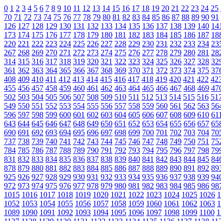
0
1
2
3
4
5
6
7
8
9
10
11
12
13
14
15
16
17
18
19
20
21
22
23
24
25
70
71
72
73
74
75
76
77
78
79
80
81
82
83
84
85
86
87
88
89
90
91
126
127
128
129
130
131
132
133
134
135
136
137
138
139
140
14
173
174
175
176
177
178
179
180
181
182
183
184
185
186
187
18
220
221
222
223
224
225
226
227
228
229
230
231
232
233
234
23
267
268
269
270
271
272
273
274
275
276
277
278
279
280
281
28
314
315
316
317
318
319
320
321
322
323
324
325
326
327
328
32
361
362
363
364
365
366
367
368
369
370
371
372
373
374
375
37
408
409
410
411
412
413
414
415
416
417
418
419
420
421
422
42
455
456
457
458
459
460
461
462
463
464
465
466
467
468
469
47
502
503
504
505
506
507
508
509
510
511
512
513
514
515
516
51
549
550
551
552
553
554
555
556
557
558
559
560
561
562
563
56
596
597
598
599
600
601
602
603
604
605
606
607
608
609
610
61
643
644
645
646
647
648
649
650
651
652
653
654
655
656
657
65
690
691
692
693
694
695
696
697
698
699
700
701
702
703
704
70
737
738
739
740
741
742
743
744
745
746
747
748
749
750
751
75
784
785
786
787
788
789
790
791
792
793
794
795
796
797
798
79
831
832
833
834
835
836
837
838
839
840
841
842
843
844
845
84
878
879
880
881
882
883
884
885
886
887
888
889
890
891
892
89
925
926
927
928
929
930
931
932
933
934
935
936
937
938
939
94
972
973
974
975
976
977
978
979
980
981
982
983
984
985
986
98
1015
1016
1017
1018
1019
1020
1021
1022
1023
1024
1025
1026
1
1052
1053
1054
1055
1056
1057
1058
1059
1060
1061
1062
1063
1
1089
1090
1091
1092
1093
1094
1095
1096
1097
1098
1099
1100
1