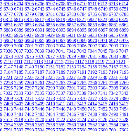
2
6703
6704
6705
6706
6707
6708
6709
6710
6711
6712
6713
6714
9
6740
6741
6742
6743
6744
6745
6746
6747
6748
6749
6750
6751
6
6777
6778
6779
6780
6781
6782
6783
6784
6785
6786
6787
6788
3
6814
6815
6816
6817
6818
6819
6820
6821
6822
6823
6824
6825
0
6851
6852
6853
6854
6855
6856
6857
6858
6859
6860
6861
6862
7
6888
6889
6890
6891
6892
6893
6894
6895
6896
6897
6898
6899
4
6925
6926
6927
6928
6929
6930
6931
6932
6933
6934
6935
6936
1
6962
6963
6964
6965
6966
6967
6968
6969
6970
6971
6972
6973
8
6999
7000
7001
7002
7003
7004
7005
7006
7007
7008
7009
7010
5
7036
7037
7038
7039
7040
7041
7042
7043
7044
7045
7046
7047
2
7073
7074
7075
7076
7077
7078
7079
7080
7081
7082
7083
7084
9
7110
7111
7112
7113
7114
7115
7116
7117
7118
7119
7120
7121
6
7147
7148
7149
7150
7151
7152
7153
7154
7155
7156
7157
7158
3
7184
7185
7186
7187
7188
7189
7190
7191
7192
7193
7194
7195
0
7221
7222
7223
7224
7225
7226
7227
7228
7229
7230
7231
7232
7
7258
7259
7260
7261
7262
7263
7264
7265
7266
7267
7268
7269
4
7295
7296
7297
7298
7299
7300
7301
7302
7303
7304
7305
7306
1
7332
7333
7334
7335
7336
7337
7338
7339
7340
7341
7342
7343
8
7369
7370
7371
7372
7373
7374
7375
7376
7377
7378
7379
7380
5
7406
7407
7408
7409
7410
7411
7412
7413
7414
7415
7416
7417
2
7443
7444
7445
7446
7447
7448
7449
7450
7451
7452
7453
7454
9
7480
7481
7482
7483
7484
7485
7486
7487
7488
7489
7490
7491
6
7517
7518
7519
7520
7521
7522
7523
7524
7525
7526
7527
7528
3
7554
7555
7556
7557
7558
7559
7560
7561
7562
7563
7564
7565
0
7591
7592
7593
7594
7595
7596
7597
7598
7599
7600
7601
7602