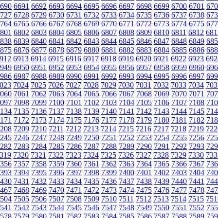
690
6691
6692
6693
6694
6695
6696
6697
6698
6699
6700
6701
670
727
6728
6729
6730
6731
6732
6733
6734
6735
6736
6737
6738
673
764
6765
6766
6767
6768
6769
6770
6771
6772
6773
6774
6775
677
801
6802
6803
6804
6805
6806
6807
6808
6809
6810
6811
6812
681
838
6839
6840
6841
6842
6843
6844
6845
6846
6847
6848
6849
685
875
6876
6877
6878
6879
6880
6881
6882
6883
6884
6885
6886
688
912
6913
6914
6915
6916
6917
6918
6919
6920
6921
6922
6923
692
949
6950
6951
6952
6953
6954
6955
6956
6957
6958
6959
6960
696
986
6987
6988
6989
6990
6991
6992
6993
6994
6995
6996
6997
699
023
7024
7025
7026
7027
7028
7029
7030
7031
7032
7033
7034
703
060
7061
7062
7063
7064
7065
7066
7067
7068
7069
7070
7071
707
097
7098
7099
7100
7101
7102
7103
7104
7105
7106
7107
7108
710
134
7135
7136
7137
7138
7139
7140
7141
7142
7143
7144
7145
714
171
7172
7173
7174
7175
7176
7177
7178
7179
7180
7181
7182
718
208
7209
7210
7211
7212
7213
7214
7215
7216
7217
7218
7219
722
245
7246
7247
7248
7249
7250
7251
7252
7253
7254
7255
7256
725
282
7283
7284
7285
7286
7287
7288
7289
7290
7291
7292
7293
729
319
7320
7321
7322
7323
7324
7325
7326
7327
7328
7329
7330
733
356
7357
7358
7359
7360
7361
7362
7363
7364
7365
7366
7367
736
393
7394
7395
7396
7397
7398
7399
7400
7401
7402
7403
7404
740
430
7431
7432
7433
7434
7435
7436
7437
7438
7439
7440
7441
744
467
7468
7469
7470
7471
7472
7473
7474
7475
7476
7477
7478
747
504
7505
7506
7507
7508
7509
7510
7511
7512
7513
7514
7515
751
541
7542
7543
7544
7545
7546
7547
7548
7549
7550
7551
7552
755
578
7579
7580
7581
7582
7583
7584
7585
7586
7587
7588
7589
759