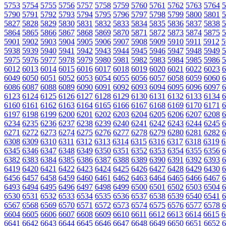
5753
5754
5755
5756
5757
5758
5759
5760
5761
5762
5763
5764
5
5790
5791
5792
5793
5794
5795
5796
5797
5798
5799
5800
5801
5
5827
5828
5829
5830
5831
5832
5833
5834
5835
5836
5837
5838
5
5864
5865
5866
5867
5868
5869
5870
5871
5872
5873
5874
5875
5
5901
5902
5903
5904
5905
5906
5907
5908
5909
5910
5911
5912
5
5938
5939
5940
5941
5942
5943
5944
5945
5946
5947
5948
5949
5
5975
5976
5977
5978
5979
5980
5981
5982
5983
5984
5985
5986
5
6012
6013
6014
6015
6016
6017
6018
6019
6020
6021
6022
6023
6
6049
6050
6051
6052
6053
6054
6055
6056
6057
6058
6059
6060
6
6086
6087
6088
6089
6090
6091
6092
6093
6094
6095
6096
6097
6
6123
6124
6125
6126
6127
6128
6129
6130
6131
6132
6133
6134
6
6160
6161
6162
6163
6164
6165
6166
6167
6168
6169
6170
6171
6
6197
6198
6199
6200
6201
6202
6203
6204
6205
6206
6207
6208
6
6234
6235
6236
6237
6238
6239
6240
6241
6242
6243
6244
6245
6
6271
6272
6273
6274
6275
6276
6277
6278
6279
6280
6281
6282
6
6308
6309
6310
6311
6312
6313
6314
6315
6316
6317
6318
6319
6
6345
6346
6347
6348
6349
6350
6351
6352
6353
6354
6355
6356
6
6382
6383
6384
6385
6386
6387
6388
6389
6390
6391
6392
6393
6
6419
6420
6421
6422
6423
6424
6425
6426
6427
6428
6429
6430
6
6456
6457
6458
6459
6460
6461
6462
6463
6464
6465
6466
6467
6
6493
6494
6495
6496
6497
6498
6499
6500
6501
6502
6503
6504
6
6530
6531
6532
6533
6534
6535
6536
6537
6538
6539
6540
6541
6
6567
6568
6569
6570
6571
6572
6573
6574
6575
6576
6577
6578
6
6604
6605
6606
6607
6608
6609
6610
6611
6612
6613
6614
6615
6
6641
6642
6643
6644
6645
6646
6647
6648
6649
6650
6651
6652
6