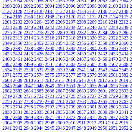
2053
2054
2055
2056
2057
2058
2059
2060
2061
2062
2063
2064
2
2090
2091
2092
2093
2094
2095
2096
2097
2098
2099
2100
2101
2
2127
2128
2129
2130
2131
2132
2133
2134
2135
2136
2137
2138
2
2164
2165
2166
2167
2168
2169
2170
2171
2172
2173
2174
2175
2
2201
2202
2203
2204
2205
2206
2207
2208
2209
2210
2211
2212
2
2238
2239
2240
2241
2242
2243
2244
2245
2246
2247
2248
2249
2
2275
2276
2277
2278
2279
2280
2281
2282
2283
2284
2285
2286
2
2312
2313
2314
2315
2316
2317
2318
2319
2320
2321
2322
2323
2
2349
2350
2351
2352
2353
2354
2355
2356
2357
2358
2359
2360
2
2386
2387
2388
2389
2390
2391
2392
2393
2394
2395
2396
2397
2
2423
2424
2425
2426
2427
2428
2429
2430
2431
2432
2433
2434
2
2460
2461
2462
2463
2464
2465
2466
2467
2468
2469
2470
2471
2
2497
2498
2499
2500
2501
2502
2503
2504
2505
2506
2507
2508
2
2534
2535
2536
2537
2538
2539
2540
2541
2542
2543
2544
2545
2
2571
2572
2573
2574
2575
2576
2577
2578
2579
2580
2581
2582
2
2608
2609
2610
2611
2612
2613
2614
2615
2616
2617
2618
2619
2
2645
2646
2647
2648
2649
2650
2651
2652
2653
2654
2655
2656
2
2682
2683
2684
2685
2686
2687
2688
2689
2690
2691
2692
2693
2
2719
2720
2721
2722
2723
2724
2725
2726
2727
2728
2729
2730
2
2756
2757
2758
2759
2760
2761
2762
2763
2764
2765
2766
2767
2
2793
2794
2795
2796
2797
2798
2799
2800
2801
2802
2803
2804
2
2830
2831
2832
2833
2834
2835
2836
2837
2838
2839
2840
2841
2
2867
2868
2869
2870
2871
2872
2873
2874
2875
2876
2877
2878
2
2904
2905
2906
2907
2908
2909
2910
2911
2912
2913
2914
2915
2
2941
2942
2943
2944
2945
2946
2947
2948
2949
2950
2951
2952
2