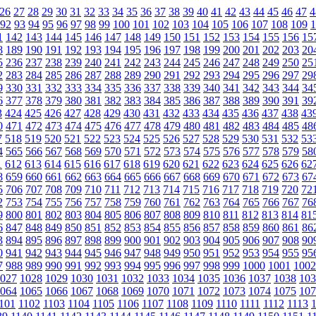
26
27
28
29
30
31
32
33
34
35
36
37
38
39
40
41
42
43
44
45
46
47
4
92
93
94
95
96
97
98
99
100
101
102
103
104
105
106
107
108
109
1
1
142
143
144
145
146
147
148
149
150
151
152
153
154
155
156
15
8
189
190
191
192
193
194
195
196
197
198
199
200
201
202
203
20
5
236
237
238
239
240
241
242
243
244
245
246
247
248
249
250
25
2
283
284
285
286
287
288
289
290
291
292
293
294
295
296
297
29
9
330
331
332
333
334
335
336
337
338
339
340
341
342
343
344
34
6
377
378
379
380
381
382
383
384
385
386
387
388
389
390
391
39
3
424
425
426
427
428
429
430
431
432
433
434
435
436
437
438
43
0
471
472
473
474
475
476
477
478
479
480
481
482
483
484
485
48
7
518
519
520
521
522
523
524
525
526
527
528
529
530
531
532
53
4
565
566
567
568
569
570
571
572
573
574
575
576
577
578
579
58
1
612
613
614
615
616
617
618
619
620
621
622
623
624
625
626
62
8
659
660
661
662
663
664
665
666
667
668
669
670
671
672
673
67
5
706
707
708
709
710
711
712
713
714
715
716
717
718
719
720
72
2
753
754
755
756
757
758
759
760
761
762
763
764
765
766
767
76
9
800
801
802
803
804
805
806
807
808
809
810
811
812
813
814
81
6
847
848
849
850
851
852
853
854
855
856
857
858
859
860
861
86
3
894
895
896
897
898
899
900
901
902
903
904
905
906
907
908
90
0
941
942
943
944
945
946
947
948
949
950
951
952
953
954
955
95
7
988
989
990
991
992
993
994
995
996
997
998
999
1000
1001
1002
027
1028
1029
1030
1031
1032
1033
1034
1035
1036
1037
1038
103
064
1065
1066
1067
1068
1069
1070
1071
1072
1073
1074
1075
107
101
1102
1103
1104
1105
1106
1107
1108
1109
1110
1111
1112
1113