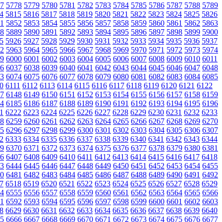
7
5778
5779
5780
5781
5782
5783
5784
5785
5786
5787
5788
5789
4
5815
5816
5817
5818
5819
5820
5821
5822
5823
5824
5825
5826
1
5852
5853
5854
5855
5856
5857
5858
5859
5860
5861
5862
5863
8
5889
5890
5891
5892
5893
5894
5895
5896
5897
5898
5899
5900
5
5926
5927
5928
5929
5930
5931
5932
5933
5934
5935
5936
5937
2
5963
5964
5965
5966
5967
5968
5969
5970
5971
5972
5973
5974
9
6000
6001
6002
6003
6004
6005
6006
6007
6008
6009
6010
6011
6
6037
6038
6039
6040
6041
6042
6043
6044
6045
6046
6047
6048
3
6074
6075
6076
6077
6078
6079
6080
6081
6082
6083
6084
6085
0
6111
6112
6113
6114
6115
6116
6117
6118
6119
6120
6121
6122
7
6148
6149
6150
6151
6152
6153
6154
6155
6156
6157
6158
6159
4
6185
6186
6187
6188
6189
6190
6191
6192
6193
6194
6195
6196
1
6222
6223
6224
6225
6226
6227
6228
6229
6230
6231
6232
6233
8
6259
6260
6261
6262
6263
6264
6265
6266
6267
6268
6269
6270
5
6296
6297
6298
6299
6300
6301
6302
6303
6304
6305
6306
6307
2
6333
6334
6335
6336
6337
6338
6339
6340
6341
6342
6343
6344
9
6370
6371
6372
6373
6374
6375
6376
6377
6378
6379
6380
6381
6
6407
6408
6409
6410
6411
6412
6413
6414
6415
6416
6417
6418
3
6444
6445
6446
6447
6448
6449
6450
6451
6452
6453
6454
6455
0
6481
6482
6483
6484
6485
6486
6487
6488
6489
6490
6491
6492
7
6518
6519
6520
6521
6522
6523
6524
6525
6526
6527
6528
6529
4
6555
6556
6557
6558
6559
6560
6561
6562
6563
6564
6565
6566
1
6592
6593
6594
6595
6596
6597
6598
6599
6600
6601
6602
6603
8
6629
6630
6631
6632
6633
6634
6635
6636
6637
6638
6639
6640
5
6666
6667
6668
6669
6670
6671
6672
6673
6674
6675
6676
6677