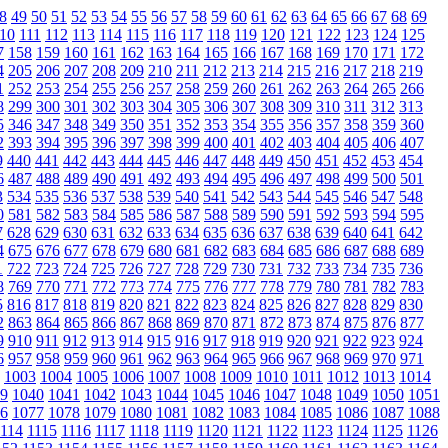
8
49
50
51
52
53
54
55
56
57
58
59
60
61
62
63
64
65
66
67
68
69
10
111
112
113
114
115
116
117
118
119
120
121
122
123
124
125
7
158
159
160
161
162
163
164
165
166
167
168
169
170
171
172
4
205
206
207
208
209
210
211
212
213
214
215
216
217
218
219
1
252
253
254
255
256
257
258
259
260
261
262
263
264
265
266
8
299
300
301
302
303
304
305
306
307
308
309
310
311
312
313
5
346
347
348
349
350
351
352
353
354
355
356
357
358
359
360
2
393
394
395
396
397
398
399
400
401
402
403
404
405
406
407
9
440
441
442
443
444
445
446
447
448
449
450
451
452
453
454
6
487
488
489
490
491
492
493
494
495
496
497
498
499
500
501
3
534
535
536
537
538
539
540
541
542
543
544
545
546
547
548
0
581
582
583
584
585
586
587
588
589
590
591
592
593
594
595
7
628
629
630
631
632
633
634
635
636
637
638
639
640
641
642
4
675
676
677
678
679
680
681
682
683
684
685
686
687
688
689
1
722
723
724
725
726
727
728
729
730
731
732
733
734
735
736
8
769
770
771
772
773
774
775
776
777
778
779
780
781
782
783
5
816
817
818
819
820
821
822
823
824
825
826
827
828
829
830
2
863
864
865
866
867
868
869
870
871
872
873
874
875
876
877
9
910
911
912
913
914
915
916
917
918
919
920
921
922
923
924
6
957
958
959
960
961
962
963
964
965
966
967
968
969
970
971
1003
1004
1005
1006
1007
1008
1009
1010
1011
1012
1013
1014
9
1040
1041
1042
1043
1044
1045
1046
1047
1048
1049
1050
1051
6
1077
1078
1079
1080
1081
1082
1083
1084
1085
1086
1087
1088
1114
1115
1116
1117
1118
1119
1120
1121
1122
1123
1124
1125
1126