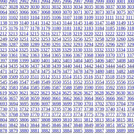
990
2991
2992
2993
2994
2995
2996
2997
2998
2999
3000
3001
300
027
3028
3029
3030
3031
3032
3033
3034
3035
3036
3037
3038
303
064
3065
3066
3067
3068
3069
3070
3071
3072
3073
3074
3075
307
101
3102
3103
3104
3105
3106
3107
3108
3109
3110
3111
3112
311
138
3139
3140
3141
3142
3143
3144
3145
3146
3147
3148
3149
315
175
3176
3177
3178
3179
3180
3181
3182
3183
3184
3185
3186
318
212
3213
3214
3215
3216
3217
3218
3219
3220
3221
3222
3223
322
249
3250
3251
3252
3253
3254
3255
3256
3257
3258
3259
3260
326
286
3287
3288
3289
3290
3291
3292
3293
3294
3295
3296
3297
329
323
3324
3325
3326
3327
3328
3329
3330
3331
3332
3333
3334
333
360
3361
3362
3363
3364
3365
3366
3367
3368
3369
3370
3371
337
397
3398
3399
3400
3401
3402
3403
3404
3405
3406
3407
3408
340
434
3435
3436
3437
3438
3439
3440
3441
3442
3443
3444
3445
344
471
3472
3473
3474
3475
3476
3477
3478
3479
3480
3481
3482
348
508
3509
3510
3511
3512
3513
3514
3515
3516
3517
3518
3519
352
545
3546
3547
3548
3549
3550
3551
3552
3553
3554
3555
3556
355
582
3583
3584
3585
3586
3587
3588
3589
3590
3591
3592
3593
359
619
3620
3621
3622
3623
3624
3625
3626
3627
3628
3629
3630
363
656
3657
3658
3659
3660
3661
3662
3663
3664
3665
3666
3667
366
693
3694
3695
3696
3697
3698
3699
3700
3701
3702
3703
3704
370
730
3731
3732
3733
3734
3735
3736
3737
3738
3739
3740
3741
374
767
3768
3769
3770
3771
3772
3773
3774
3775
3776
3777
3778
377
804
3805
3806
3807
3808
3809
3810
3811
3812
3813
3814
3815
381
841
3842
3843
3844
3845
3846
3847
3848
3849
3850
3851
3852
385
878
3879
3880
3881
3882
3883
3884
3885
3886
3887
3888
3889
389