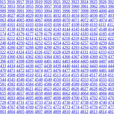
915
3916
3917
3918
3919
3920
3921
3922
3923
3924
3925
3926
392
952
3953
3954
3955
3956
3957
3958
3959
3960
3961
3962
3963
396
989
3990
3991
3992
3993
3994
3995
3996
3997
3998
3999
4000
400
026
4027
4028
4029
4030
4031
4032
4033
4034
4035
4036
4037
403
063
4064
4065
4066
4067
4068
4069
4070
4071
4072
4073
4074
407
100
4101
4102
4103
4104
4105
4106
4107
4108
4109
4110
4111
411
137
4138
4139
4140
4141
4142
4143
4144
4145
4146
4147
4148
414
174
4175
4176
4177
4178
4179
4180
4181
4182
4183
4184
4185
418
211
4212
4213
4214
4215
4216
4217
4218
4219
4220
4221
4222
422
248
4249
4250
4251
4252
4253
4254
4255
4256
4257
4258
4259
426
285
4286
4287
4288
4289
4290
4291
4292
4293
4294
4295
4296
429
322
4323
4324
4325
4326
4327
4328
4329
4330
4331
4332
4333
433
359
4360
4361
4362
4363
4364
4365
4366
4367
4368
4369
4370
437
396
4397
4398
4399
4400
4401
4402
4403
4404
4405
4406
4407
440
433
4434
4435
4436
4437
4438
4439
4440
4441
4442
4443
4444
444
470
4471
4472
4473
4474
4475
4476
4477
4478
4479
4480
4481
448
507
4508
4509
4510
4511
4512
4513
4514
4515
4516
4517
4518
451
544
4545
4546
4547
4548
4549
4550
4551
4552
4553
4554
4555
455
581
4582
4583
4584
4585
4586
4587
4588
4589
4590
4591
4592
459
618
4619
4620
4621
4622
4623
4624
4625
4626
4627
4628
4629
463
655
4656
4657
4658
4659
4660
4661
4662
4663
4664
4665
4666
466
692
4693
4694
4695
4696
4697
4698
4699
4700
4701
4702
4703
470
729
4730
4731
4732
4733
4734
4735
4736
4737
4738
4739
4740
474
766
4767
4768
4769
4770
4771
4772
4773
4774
4775
4776
4777
477
803
4804
4805
4806
4807
4808
4809
4810
4811
4812
4813
4814
481