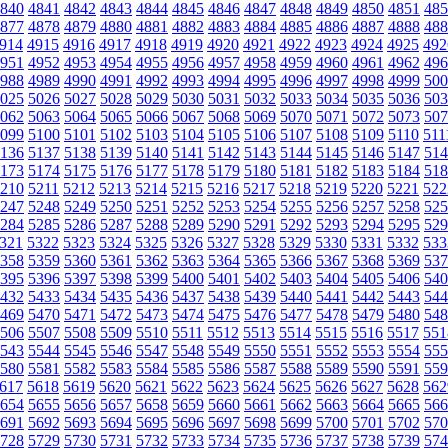
840
4841
4842
4843
4844
4845
4846
4847
4848
4849
4850
4851
485
877
4878
4879
4880
4881
4882
4883
4884
4885
4886
4887
4888
488
914
4915
4916
4917
4918
4919
4920
4921
4922
4923
4924
4925
492
951
4952
4953
4954
4955
4956
4957
4958
4959
4960
4961
4962
496
988
4989
4990
4991
4992
4993
4994
4995
4996
4997
4998
4999
500
025
5026
5027
5028
5029
5030
5031
5032
5033
5034
5035
5036
503
062
5063
5064
5065
5066
5067
5068
5069
5070
5071
5072
5073
507
099
5100
5101
5102
5103
5104
5105
5106
5107
5108
5109
5110
511
136
5137
5138
5139
5140
5141
5142
5143
5144
5145
5146
5147
514
173
5174
5175
5176
5177
5178
5179
5180
5181
5182
5183
5184
518
210
5211
5212
5213
5214
5215
5216
5217
5218
5219
5220
5221
522
247
5248
5249
5250
5251
5252
5253
5254
5255
5256
5257
5258
525
284
5285
5286
5287
5288
5289
5290
5291
5292
5293
5294
5295
529
321
5322
5323
5324
5325
5326
5327
5328
5329
5330
5331
5332
533
358
5359
5360
5361
5362
5363
5364
5365
5366
5367
5368
5369
537
395
5396
5397
5398
5399
5400
5401
5402
5403
5404
5405
5406
540
432
5433
5434
5435
5436
5437
5438
5439
5440
5441
5442
5443
544
469
5470
5471
5472
5473
5474
5475
5476
5477
5478
5479
5480
548
506
5507
5508
5509
5510
5511
5512
5513
5514
5515
5516
5517
551
543
5544
5545
5546
5547
5548
5549
5550
5551
5552
5553
5554
555
580
5581
5582
5583
5584
5585
5586
5587
5588
5589
5590
5591
559
617
5618
5619
5620
5621
5622
5623
5624
5625
5626
5627
5628
562
654
5655
5656
5657
5658
5659
5660
5661
5662
5663
5664
5665
566
691
5692
5693
5694
5695
5696
5697
5698
5699
5700
5701
5702
570
728
5729
5730
5731
5732
5733
5734
5735
5736
5737
5738
5739
574