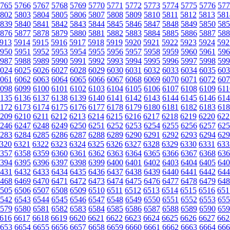
765
5766
5767
5768
5769
5770
5771
5772
5773
5774
5775
5776
577
802
5803
5804
5805
5806
5807
5808
5809
5810
5811
5812
5813
581
839
5840
5841
5842
5843
5844
5845
5846
5847
5848
5849
5850
585
876
5877
5878
5879
5880
5881
5882
5883
5884
5885
5886
5887
588
913
5914
5915
5916
5917
5918
5919
5920
5921
5922
5923
5924
592
950
5951
5952
5953
5954
5955
5956
5957
5958
5959
5960
5961
596
987
5988
5989
5990
5991
5992
5993
5994
5995
5996
5997
5998
599
024
6025
6026
6027
6028
6029
6030
6031
6032
6033
6034
6035
603
061
6062
6063
6064
6065
6066
6067
6068
6069
6070
6071
6072
607
098
6099
6100
6101
6102
6103
6104
6105
6106
6107
6108
6109
611
135
6136
6137
6138
6139
6140
6141
6142
6143
6144
6145
6146
614
172
6173
6174
6175
6176
6177
6178
6179
6180
6181
6182
6183
618
209
6210
6211
6212
6213
6214
6215
6216
6217
6218
6219
6220
622
246
6247
6248
6249
6250
6251
6252
6253
6254
6255
6256
6257
625
283
6284
6285
6286
6287
6288
6289
6290
6291
6292
6293
6294
629
320
6321
6322
6323
6324
6325
6326
6327
6328
6329
6330
6331
633
357
6358
6359
6360
6361
6362
6363
6364
6365
6366
6367
6368
636
394
6395
6396
6397
6398
6399
6400
6401
6402
6403
6404
6405
640
431
6432
6433
6434
6435
6436
6437
6438
6439
6440
6441
6442
644
468
6469
6470
6471
6472
6473
6474
6475
6476
6477
6478
6479
648
505
6506
6507
6508
6509
6510
6511
6512
6513
6514
6515
6516
651
542
6543
6544
6545
6546
6547
6548
6549
6550
6551
6552
6553
655
579
6580
6581
6582
6583
6584
6585
6586
6587
6588
6589
6590
659
616
6617
6618
6619
6620
6621
6622
6623
6624
6625
6626
6627
662
653
6654
6655
6656
6657
6658
6659
6660
6661
6662
6663
6664
666