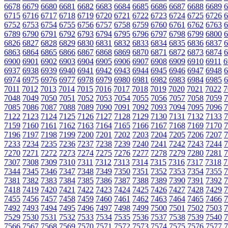
6678
6679
6680
6681
6682
6683
6684
6685
6686
6687
6688
6689
6
6715
6716
6717
6718
6719
6720
6721
6722
6723
6724
6725
6726
6
6752
6753
6754
6755
6756
6757
6758
6759
6760
6761
6762
6763
6
6789
6790
6791
6792
6793
6794
6795
6796
6797
6798
6799
6800
6
6826
6827
6828
6829
6830
6831
6832
6833
6834
6835
6836
6837
6
6863
6864
6865
6866
6867
6868
6869
6870
6871
6872
6873
6874
6
6900
6901
6902
6903
6904
6905
6906
6907
6908
6909
6910
6911
6
6937
6938
6939
6940
6941
6942
6943
6944
6945
6946
6947
6948
6
6974
6975
6976
6977
6978
6979
6980
6981
6982
6983
6984
6985
6
7011
7012
7013
7014
7015
7016
7017
7018
7019
7020
7021
7022
7
7048
7049
7050
7051
7052
7053
7054
7055
7056
7057
7058
7059
7
7085
7086
7087
7088
7089
7090
7091
7092
7093
7094
7095
7096
7
7122
7123
7124
7125
7126
7127
7128
7129
7130
7131
7132
7133
7
7159
7160
7161
7162
7163
7164
7165
7166
7167
7168
7169
7170
7
7196
7197
7198
7199
7200
7201
7202
7203
7204
7205
7206
7207
7
7233
7234
7235
7236
7237
7238
7239
7240
7241
7242
7243
7244
7
7270
7271
7272
7273
7274
7275
7276
7277
7278
7279
7280
7281
7
7307
7308
7309
7310
7311
7312
7313
7314
7315
7316
7317
7318
7
7344
7345
7346
7347
7348
7349
7350
7351
7352
7353
7354
7355
7
7381
7382
7383
7384
7385
7386
7387
7388
7389
7390
7391
7392
7
7418
7419
7420
7421
7422
7423
7424
7425
7426
7427
7428
7429
7
7455
7456
7457
7458
7459
7460
7461
7462
7463
7464
7465
7466
7
7492
7493
7494
7495
7496
7497
7498
7499
7500
7501
7502
7503
7
7529
7530
7531
7532
7533
7534
7535
7536
7537
7538
7539
7540
7
7566
7567
7568
7569
7570
7571
7572
7573
7574
7575
7576
7577
7